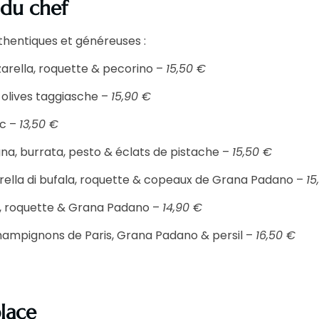
 du chef
hentiques et généreuses :
zarella, roquette & pecorino –
15,50 €
 olives taggiasche –
15,90 €
ic –
13,50 €
gna, burrata, pesto & éclats de pistache –
15,50 €
ella di bufala, roquette & copeaux de Grana Padano –
15
la, roquette & Grana Padano –
14,90 €
 champignons de Paris, Grana Padano & persil –
16,50 €
place