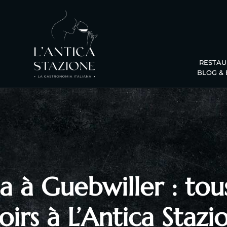
RESTA
BLOG &
a à Guebwiller : tous
irs à L’Antica Stazio