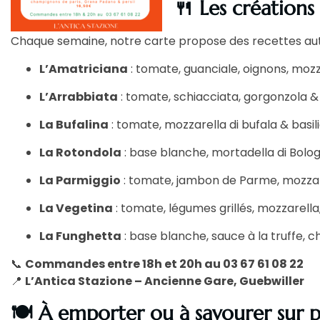
🍴 Les créations
Chaque semaine, notre carte propose des recettes aut
L’Amatriciana
: tomate, guanciale, oignons, moz
L’Arrabbiata
: tomate, schiacciata, gorgonzola &
La Bufalina
: tomate, mozzarella di bufala & basil
La Rotondola
: base blanche, mortadella di Bolo
La Parmiggio
: tomate, jambon de Parme, mozzar
La Vegetina
: tomate, légumes grillés, mozzarel
La Funghetta
: base blanche, sauce à la truffe,
📞
Commandes entre 18h et 20h au 03 67 61 08 22
📍
L’Antica Stazione – Ancienne Gare, Guebwiller
🍽️ À emporter ou à savourer sur 